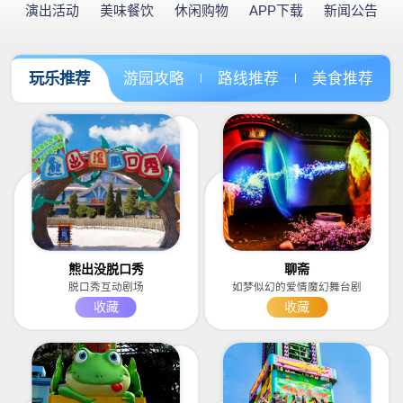
演出活动
美味餐饮
休闲购物
APP下载
新闻公告
玩乐推荐
游园攻略
路线推荐
美食推荐
熊出没脱口秀
聊斋
脱口秀互动剧场
如梦似幻的爱情魔幻舞台剧
收藏
收藏